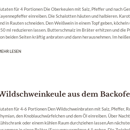
utaten für 4 Portionen Die Oberkeulen mit Salz, Pfeffer und nach G
ayennepfeffer einreiben. Die Schalotten häuten und halbieren. Karot
nd in Rauten schneiden. Den Weißwein in einem Topf geben, köcheln
50 ml reduzieren lassen. Butterschmalz im Bräter erhitzen und die 
on beiden Seiten kräftig anbraten und dann herausnehmen. Im heißen 
MEHR LESEN
Wildschweinkeule aus dem Backof
utaten für 4-6 Portionen Den Wildschweinbraten mit Salz, Pfeffer, R
hymian, den Knoblauchwürfelchen und dem Öl einreiben. Über Nacht
ühlschrank oder einem kühlen Raum durchziehen lassen.Am nächsten
usammen in einen Bräter (Fassungsvermögen 6 l) geben. Die Zwiebel