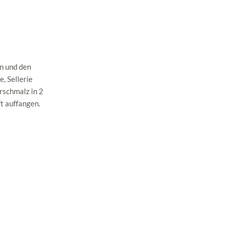
in und den
, Sellerie
erschmalz in 2
ft auffangen.