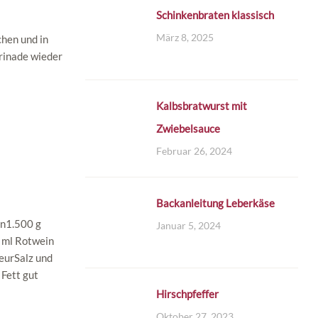
Schinkenbraten klassisch
März 8, 2025
chen und in
arinade wieder
Kalbsbratwurst mit
Zwiebelsauce
Februar 26, 2024
Backanleitung Leberkäse
en1.500 g
Januar 5, 2024
 ml Rotwein
eurSalz und
 Fett gut
Hirschpfeffer
Oktober 27, 2023