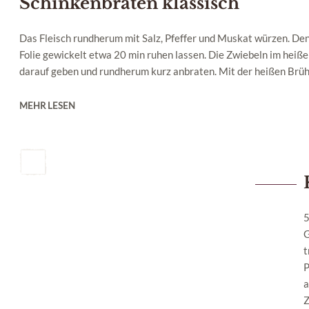
Schinkenbraten klassisch
Das Fleisch rundherum mit Salz, Pfeffer und Muskat würzen. Den
Folie gewickelt etwa 20 min ruhen lassen. Die Zwiebeln im heiß
darauf geben und rundherum kurz anbraten. Mit der heißen Brühe
MEHR LESEN
5
G
t
P
a
Z