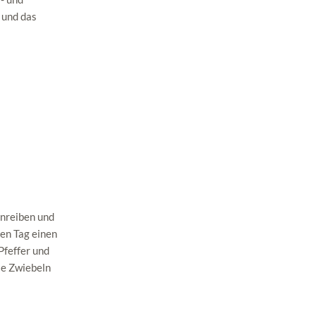
 und das
inreiben und
ten Tag einen
Pfeffer und
ie Zwiebeln