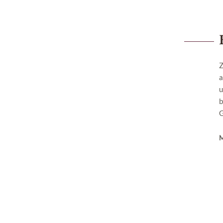
Z
a
u
b
G