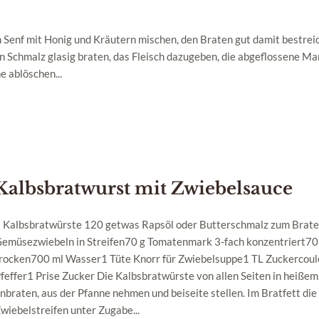
 Senf mit Honig und Kräutern mischen, den Braten gut damit bestrei
en Schmalz glasig braten, das Fleisch dazugeben, die abgeflossene M
 ablöschen...
Kalbsbratwurst mit Zwiebelsauce
 Kalbsbratwürste 120 getwas Rapsöl oder Butterschmalz zum Brat
emüsezwiebeln in Streifen70 g Tomatenmark 3-fach konzentriert70
rocken700 ml Wasser1 Tüte Knorr für Zwiebelsuppe1 TL Zuckercoul
feffer1 Prise Zucker Die Kalbsbratwürste von allen Seiten in heißem
nbraten, aus der Pfanne nehmen und beiseite stellen. Im Bratfett die
wiebelstreifen unter Zugabe...