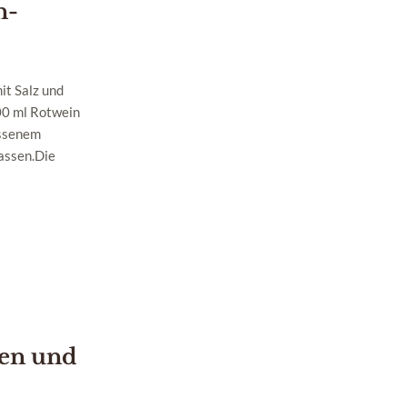
n-
it Salz und
100 ml Rotwein
ossenem
assen.Die
ten und