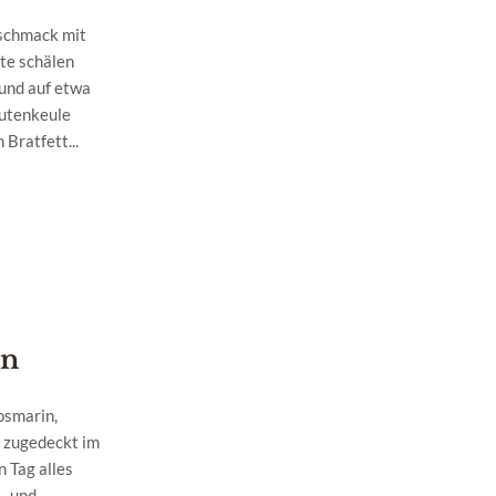
eschmack mit
te schälen
 und auf etwa
Putenkeule
Bratfett...
en
osmarin,
 zugedeckt im
 Tag alles
- und