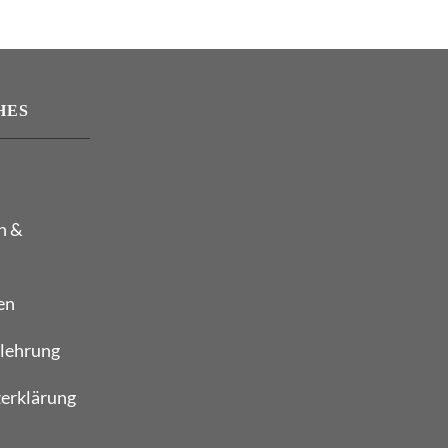
HES
n &
en
lehrung
erklärung