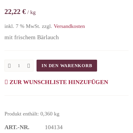
22,22
€
/
kg
inkl. 7 % MwSt.
zzgl.
Versandkosten
mit frischem Bärlauch
IN DEN WARENKORB
Bärlauchgriller
4
x
ZUR WUNSCHLISTE HINZUFÜGEN
90
g
quantity
Produkt enthält: 0,360
kg
ART.-NR.
104134