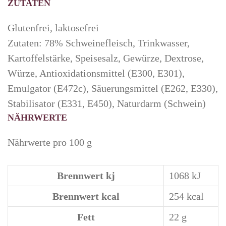
ZUTATEN
Glutenfrei, laktosefrei
Zutaten: 78% Schweinefleisch, Trinkwasser,
Kartoffelstärke, Speisesalz, Gewürze, Dextrose,
Würze, Antioxidationsmittel (E300, E301),
Emulgator (E472c), Säuerungsmittel (E262, E330),
Stabilisator (E331, E450), Naturdarm (Schwein)
NÄHRWERTE
Nährwerte pro 100 g
Brennwert kj
1068
kJ
Brennwert kcal
254
kcal
Fett
22
g