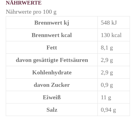
NÄHRWERTE
Nährwerte pro 100 g
Brennwert kj
548
kJ
Brennwert kcal
130
kcal
Fett
8,1
g
davon
gesättigte Fettsäuren
2,9
g
Kohlenhydrate
2,9
g
davon
Zucker
0,9
g
Eiweiß
11
g
Salz
0,94
g