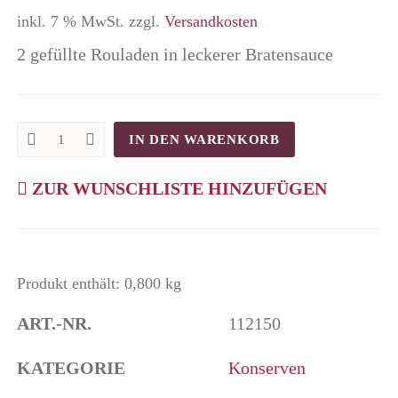
inkl. 7 % MwSt.
zzgl.
Versandkosten
2 gefüllte Rouladen in leckerer Bratensauce
IN DEN WARENKORB
2
Rouladen
vom
ZUR WUNSCHLISTE HINZUFÜGEN
Eifelrind
quantity
Produkt enthält: 0,800
kg
ART.-NR.
112150
KATEGORIE
Konserven