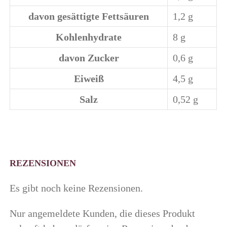
davon
gesättigte Fettsäuren
1,2
g
Kohlenhydrate
8
g
davon
Zucker
0,6
g
Eiweiß
4,5
g
Salz
0,52
g
REZENSIONEN
Es gibt noch keine Rezensionen.
Nur angemeldete Kunden, die dieses Produkt