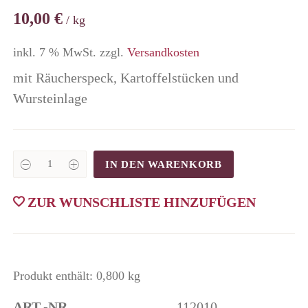
10,00
€
/
kg
inkl. 7 % MwSt.
zzgl.
Versandkosten
mit Räucherspeck, Kartoffelstücken und
Wursteinlage
IN DEN WARENKORB
Linsensuppe
800
g
ZUR WUNSCHLISTE HINZUFÜGEN
quantity
Produkt enthält: 0,800
kg
ART.-NR.
112010