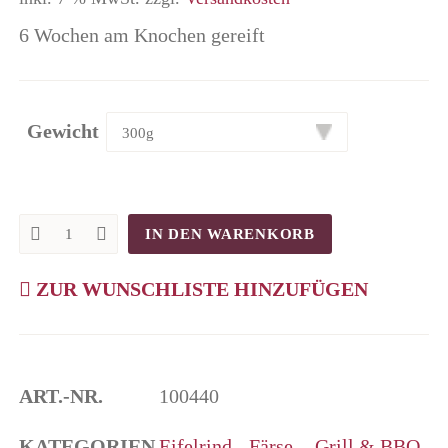
6 Wochen am Knochen gereift
Gewicht
IN DEN WARENKORB
Eifelrind
Ribeyesteak
Dry
ZUR WUNSCHLISTE HINZUFÜGEN
Aged
quantity
ART.-NR.
100440
KATEGORIEN
Eifelrind - Färse -
,
Grill & BBQ